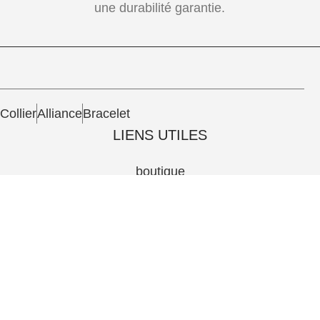
une durabilité garantie.
Collier
Alliance
Bracelet
LIENS UTILES
boutique
politique de confidentialite
Devenez Notre Partenaire
Achat & Retour
CONTACT
contact@silverpharma.tn