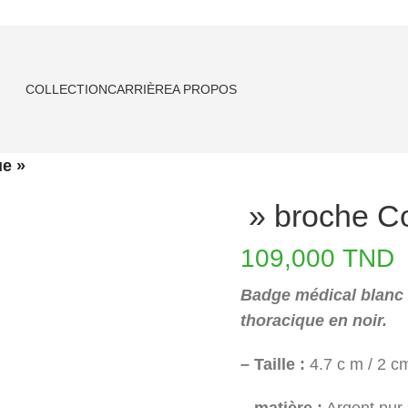
COLLECTION
CARRIÈRE
A PROPOS
e »
» broche C
109,000
TND
Badge médical blanc
thoracique en noir.
– Taille :
4.7 c m / 2 c
– matière :
Argent pur