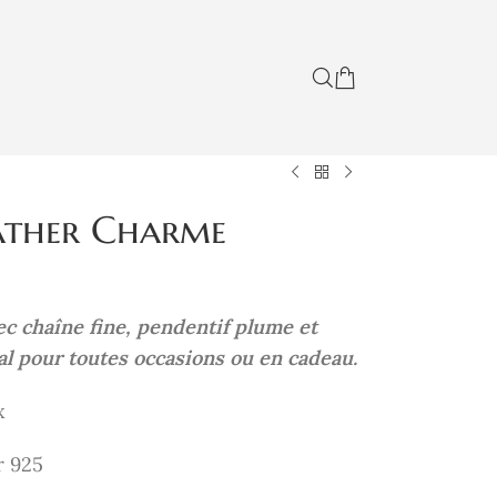
eather Charme
ec chaîne fine, pendentif plume et
éal pour toutes occasions ou en cadeau.
x
r 925