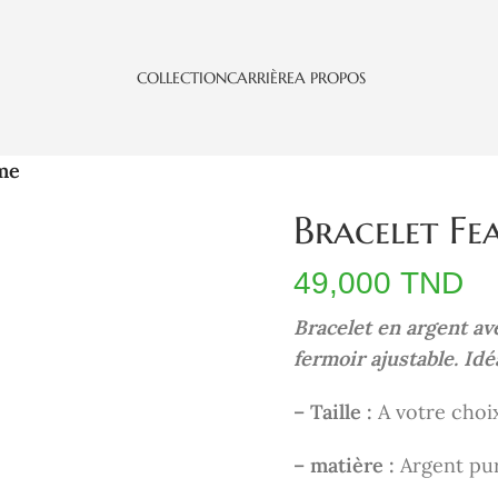
COLLECTION
CARRIÈRE
A PROPOS
me
Bracelet F
49,000
TND
Bracelet en argent av
fermoir ajustable. Id
– Taille :
A
votre
choi
– matière :
Argent pu