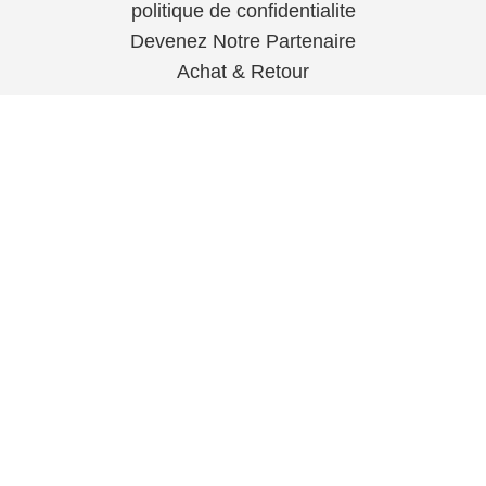
politique de confidentialite
Devenez Notre Partenaire
Achat & Retour
CONTACT
contact@silverpharma.tn
+216 99 870 270
© 2024 SilverPharma.Tous Droits Réservés.
Powered by
MetaDrift.