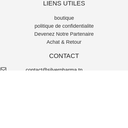
LIENS UTILES
boutique
politique de confidentialite
Devenez Notre Partenaire
Achat & Retour
CONTACT
contact@silverpharma.tn
+216 99 870 270
© 2024 SilverPharma.Tous Droits Réservés.
Powered by
MetaDrift.